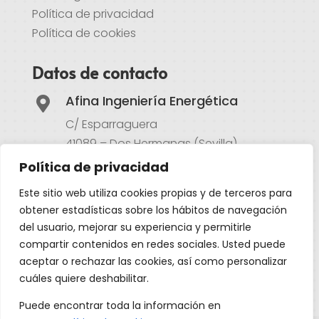
Política de privacidad
Política de cookies
Datos de contacto
Afina Ingeniería Energética

C/ Esparraguera
41089 – Dos Hermanas (Sevilla)
Política de privacidad
Atención al cliente

Este sitio web utiliza cookies propias y de terceros para
954 497 701
obtener estadísticas sobre los hábitos de navegación
620 667 251
del usuario, mejorar su experiencia y permitirle
compartir contenidos en redes sociales. Usted puede
Email
aceptar o rechazar las cookies, así como personalizar

cuáles quiere deshabilitar.
info@afinaingenieria.com
Puede encontrar toda la información en