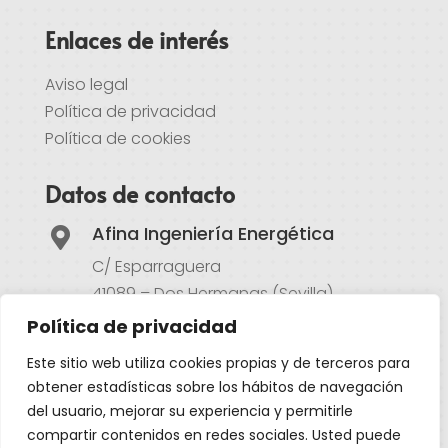
Enlaces de interés
Aviso legal
Política de privacidad
Política de cookies
Datos de contacto
Afina Ingeniería Energética

C/ Esparraguera
41089 – Dos Hermanas (Sevilla)
Política de privacidad
Atención al cliente

Este sitio web utiliza cookies propias y de terceros para
954 497 701
obtener estadísticas sobre los hábitos de navegación
620 667 251
del usuario, mejorar su experiencia y permitirle
compartir contenidos en redes sociales. Usted puede