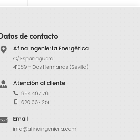
Datos de contacto
Afina Ingeniería Energética

C/ Esparraguera
41089 – Dos Hermanas (Sevilla)
Atención al cliente

954 497 701
620 667 251
Email

info@afinaingenieria.com