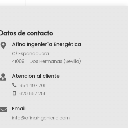
Datos de contacto
Afina Ingeniería Energética

C/ Esparraguera
41089 – Dos Hermanas (Sevilla)
Atención al cliente

954 497 701
620 667 251
Email

info@afinaingenieria.com