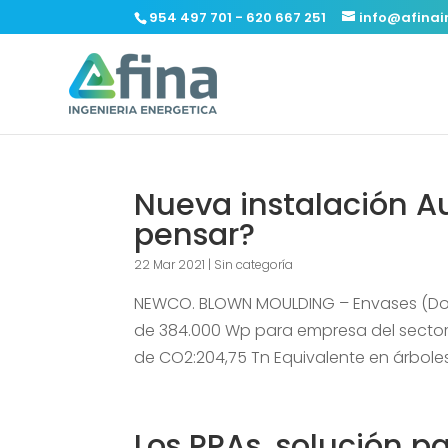
954 497 701 - 620 667 251
info@afinai
Nueva instalación A
pensar?
22 Mar 2021
|
Sin categoría
NEWCO. BLOWN MOULDING – Envases (Dos
de 384.000 Wp para empresa del sector 
de CO2:204,75 Tn Equivalente en árboles
Los PPAs, solución p