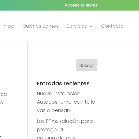
Acceso clientes
Inicio
Quiénes Somos
Servicios
Contacto
Entradas recientes
Nueva instalación
ico
Autocosnumo, aun te lo
ro
vas a pensar?
Los PPAs, solución para
proteger a
y
consumidores y