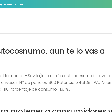
ngenieria.com
utocosnumo, aun te lo vas a
 Hermanas – Sevilla)Instalación autoconsumo fotovolta
envases. Nº de paneles: 960 Potencia total:384 Wp Ahor
: 410 Porcentaje de consumo:14,81%...
ara proteger a consumidores 