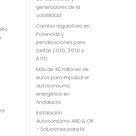
generadores de la
volatilidad
Cambio regulatorio en
elto
Potencias y
e
penalizaciones para
tarifas 2.0TD, 3.0TD y
6.1TD
s
Más de 40 millones de
euros para impulsar el
autoconsumo
energético en
Andalucía.
rá
Instalación
Autoconsumo AND & OR
– Soluciones para la