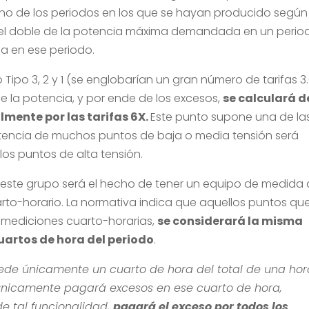
 de los periodos en los que se hayan producido según 
o: el doble de la potencia máxima demandada en un perio
a en ese periodo.
 Tipo 3, 2 y 1 (se englobarían un gran número de tarifas 3.
 de la potencia, y por ende de los excesos,
se calculará d
mente por las tarifas 6X.
Este punto supone una de la
tencia de muchos puntos de baja o media tensión será
los puntos de alta tensión.
este grupo será el hecho de tener un equipo de medida
to-horario. La normativa indica que aquellos puntos qu
 mediciones cuarto-horarias,
se considerará la misma
artos de hora del periodo
.
ede únicamente un cuarto de hora del total de una hor
únicamente pagará excesos en ese cuarto de hora,
e tal funcionalidad,
pagará el exceso por todos los