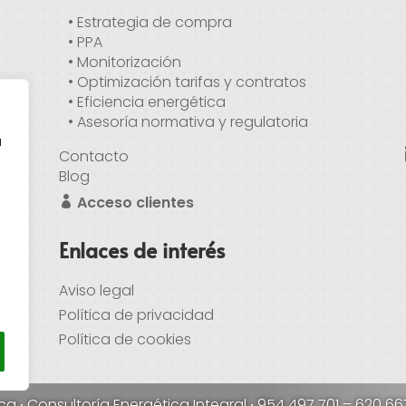
• Estrategia de compra
• PPA
• Monitorización
• Optimización tarifas y contratos
• Eficiencia energética
• Asesoría normativa y regulatoria
a
Contacto
Blog
Acceso clientes
Enlaces de interés
Aviso legal
Política de privacidad
Política de cookies
ica
·
Consultoría Energética Integral
·
954 497 701
–
620 66