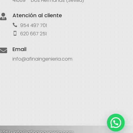
41089 – Dos Hermanas (Sevilla)
Atención al cliente

954 497 701
620 667 251
Email

info@afinaingenieria.com
7 251
·
info@afinaingenieria.com