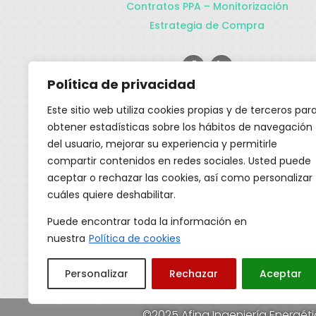
Contratos PPA – Monitorización
Estrategia de Compra
Política de privacidad
Actualidad
Este sitio web utiliza cookies propias y de terceros par
obtener estadísticas sobre los hábitos de navegación
del usuario, mejorar su experiencia y permitirle
Nueva instalación
compartir contenidos en redes sociales. Usted puede
Autocosnumo, aun te lo
vas a pensar?
aceptar o rechazar las cookies, así como personalizar
cuáles quiere deshabilitar.
NEWCO. BLOWN MOULDING –
Envases (Dos Hermanas -
Puede encontrar toda la información en
Sevilla)Instalación...
nuestra
Política de cookies
Leer más
Personalizar
Rechazar
Aceptar
©2025 Afina Ingeniería Energét