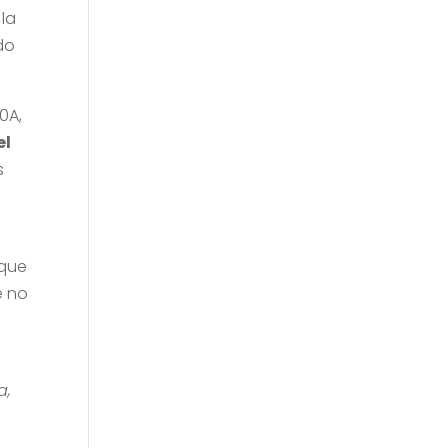
la
do
0A,
el
s
 que
e no
a,