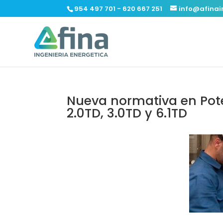
954 497 701 - 620 667 251
info@afinai
Nueva normativa en Pote
2.0TD, 3.0TD y 6.1TD