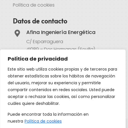
Política de cookies
Datos de contacto
Afina Ingeniería Energética

C/ Esparraguera
41089 – Dos Hermanas (Sevilla)
Política de privacidad
Atención al cliente

Este sitio web utiliza cookies propias y de terceros para
954 497 701
obtener estadísticas sobre los hábitos de navegación
620 667 251
del usuario, mejorar su experiencia y permitirle
compartir contenidos en redes sociales. Usted puede
Email
aceptar o rechazar las cookies, así como personalizar

cuáles quiere deshabilitar.
info@afinaingenieria.com
Puede encontrar toda la información en
nuestra
Política de cookies
©2025 Afina Ingeniería Energética
·