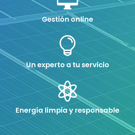

Gestión online

Un experto a tu servicio

Energía limpia y responsable