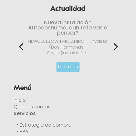
Actualidad
Los PPAs, solución para
proteger a consumidores y
generadores de la volatilidad
En las primeras semanas de este
año, la volatilidad del mercado
mayorista de...
Leer más
Menú
Inicio
Quiénes somos
Servicios
• Estrategia de compra
• PPA